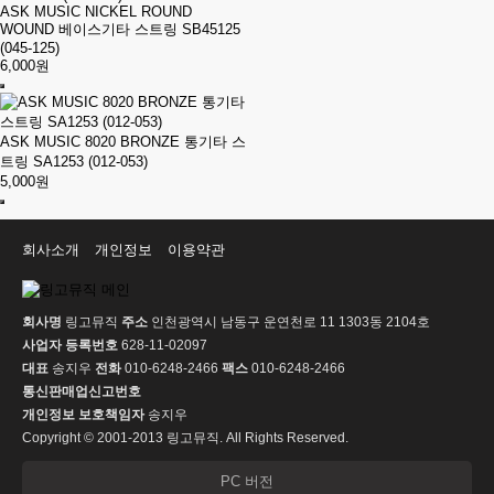
ASK MUSIC NICKEL ROUND
WOUND 베이스기타 스트링 SB45125
(045-125)
6,000원
ASK MUSIC 8020 BRONZE 통기타 스
트링 SA1253 (012-053)
5,000원
회사소개
개인정보
이용약관
회사명
링고뮤직
주소
인천광역시 남동구 운연천로 11 1303동 2104호
사업자 등록번호
628-11-02097
대표
송지우
전화
010-6248-2466
팩스
010-6248-2466
통신판매업신고번호
개인정보 보호책임자
송지우
Copyright © 2001-2013 링고뮤직. All Rights Reserved.
PC 버전