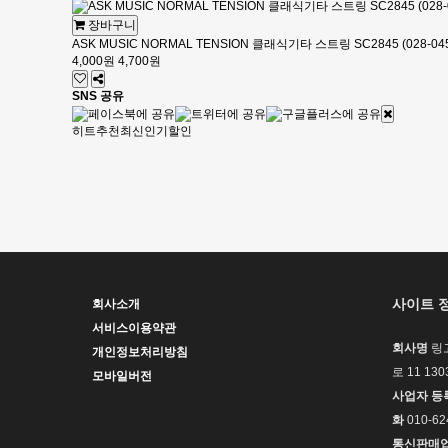
장바구니
ASK MUSIC NORMAL TENSION 클래식기타 스트링 SC2845 (028-04
4,000원
4,700원
SNS 공유
히트
추천
최신
인기
할인
사이트 
회사소개
서비스이용약관
회사명
링
개인정보처리방침
로 11 13
모바일버전
사업자 등
화
010-62
통신판매