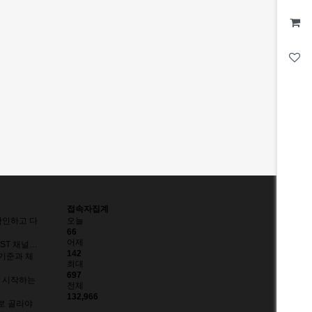
접속자집계
확인하고 다
오늘
66
어제
AST 채널…
142
 기준과 체
최대
697
 시작하는
전체
132,966
으로 골라야