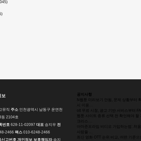
5)
공지사항
정보
N
웹툰 미리보기 안됨, 문제 상황부터 
시 이용…
고뮤직
주소
인천광역시 남동구 운연천
ott 무료 시청, 광고 기반 서비스부터 F
웹툰 사이트 종류 선택 전 확인해야 할
03동 2104호
크리스…
록번호
628-11-02097
대표
송지우
전
아마존프라임 비디오 가입하는법: 처음
사람을 …
48-2466
팩스
010-6248-2466
최신 영화 OTT 순위 비교, 어떤 기준
업신고번호
개인정보 보호책임자
송지