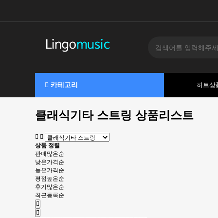
카테고리
히트상
클래식기타 스트링 상품리스트
상품 정렬
판매많은순
낮은가격순
높은가격순
평점높은순
후기많은순
최근등록순