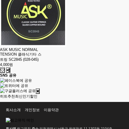
ASK MUSIC NORMAL
TENSION 클래식기타 스
트링 SC2845 (028-045)
4,000원
SNS 공유
히트
추천
최신
인기
할인
회사소개
개인정보
이용약관
회사명
링고뮤직
주소
인천광역시 남동구 운연천로 11 1303동 2104호