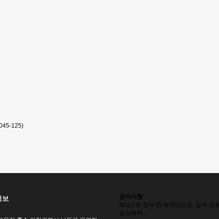
45-125)
공지사항
정보
N
사이트 접속 전 체크리스트: 접속 오
정상화하…