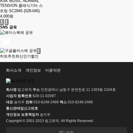
ASK MUSIC NORMAL
TENSION 클래식기타 스
트링 SC2845 (028-045)
4,000원
SNS 공유
히트
추천
최신
인기
할인
회사소개
개인정보
이용약관
회사명
링고뮤직
주소
인천광역시 남동구 운연천로 11 1303동 2104호
사업자 등록번호
628-11-02097
대표
송지우
전화
010-6248-2466
팩스
010-6248-2466
통신판매업신고번호
개인정보 보호책임자
송지우
Copyright © 2001-2013 링고뮤직. All Rights Reserved.
PC 버전